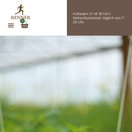
Zum
Inhalt
Hofladen: Fr 14-18 Uhr |
springen
Verkaufsautomat: täglich von 7-
0
Warenkorb
20 Uhr