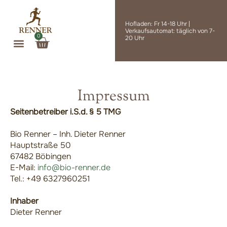
Zum
Inhalt
Hofladen: Fr 14-18 Uhr |
springen
Verkaufsautomat: täglich von 7-
0
Warenkorb
20 Uhr
Impressum
Seitenbetreiber i.S.d. § 5 TMG
Bio Renner – Inh. Dieter Renner
Hauptstraße 50
67482 Böbingen
E-Mail:
info@bio-renner.de
Tel.: +49 6327960251
Inhaber
Dieter Renner