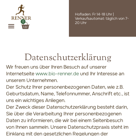
Zum
Inhalt
Hofladen: Fr 14-18 Uhr |
springen
Verkaufsautomat: täglich von 7-
0
Warenkorb
20 Uhr
Datenschutzerklärung
Wir freuen uns über Ihren Besuch auf unserer
Internetseite
www.bio-renner.de
und Ihr Interesse an
unserem Unternehmen.
Der Schutz Ihrer personenbezogenen Daten, wie z.B.
Geburtsdatum, Name, Telefonnummer, Anschrift etc., ist
uns ein wichtiges Anliegen.
Der Zweck dieser Datenschutzerklärung besteht darin,
Sie über die Verarbeitung Ihrer personenbezogenen
Daten zu informieren, die wir bei einem Seitenbesuch
von Ihnen sammeln. Unsere Datenschutzpraxis steht im
Einklang mit den gesetzlichen Regelungen der