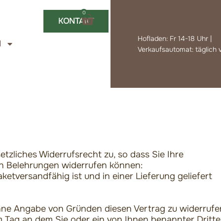
0
Warenkorb
KONTAKT
Hofladen: Fr 14-18 Uhr |
N
Verkaufsautomat: täglich 
tzliches Widerrufsrecht zu, so dass Sie Ihre
n Belehrungen widerrufen können:
etversandfähig ist und in einer Lieferung geliefert
hne Angabe von Gründen diesen Vertrag zu widerrufe
m Tag an dem Sie oder ein von Ihnen benannter Dritte