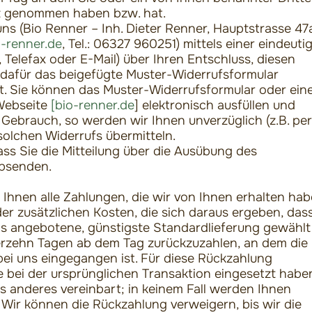
itz genommen haben bzw. hat.
s (Bio Renner – Inh. Dieter Renner, Hauptstrasse 47
-renner.de
, Tel.: 06327 960251) mittels einer eindeuti
f, Telefax oder E-Mail) über Ihren Entschluss, diesen
n dafür das beigefügte Muster-Widerrufsformular
t. Sie können das Muster-Widerrufsformular oder ein
 Webseite
[bio-renner.de
] elektronisch ausfüllen und
 Gebrauch, so werden wir Ihnen unverzüglich (z.B. per
solchen Widerrufs übermitteln.
ass Sie die Mitteilung über die Ausübung des
absenden.
Ihnen alle Zahlungen, die wir von Ihnen erhalten hab
der zusätzlichen Kosten, die sich daraus ergeben, das
uns angebotene, günstigste Standardlieferung gewählt
erzehn Tagen ab dem Tag zurückzuzahlen, an dem die
 bei uns eingegangen ist. Für diese Rückzahlung
 bei der ursprünglichen Transaktion eingesetzt habe
s anderes vereinbart; in keinem Fall werden Ihnen
Wir können die Rückzahlung verweigern, bis wir die