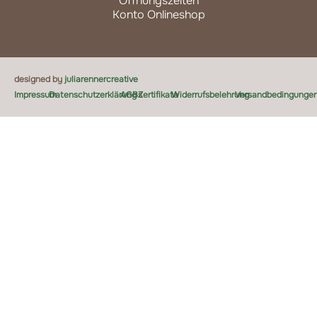
Öffnungszeiten
Konto Onlineshop
designed by
juliarennercreative
Impressum
Datenschutzerklärung
AGBs
Zertifikate
Widerrufsbelehrung
Versandbedingunge