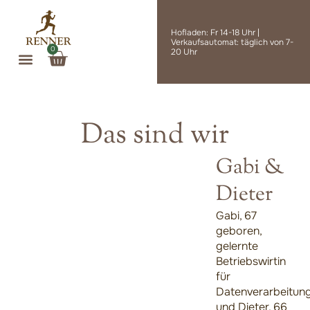
Zum
Inhalt
Hofladen: Fr 14-18 Uhr |
springen
Verkaufsautomat: täglich von 7-
0
Warenkorb
20 Uhr
Das sind wir
Gabi &
Dieter
Gabi, 67
geboren,
gelernte
Betriebswirtin
für
Datenverarbeitun
und Dieter, 66