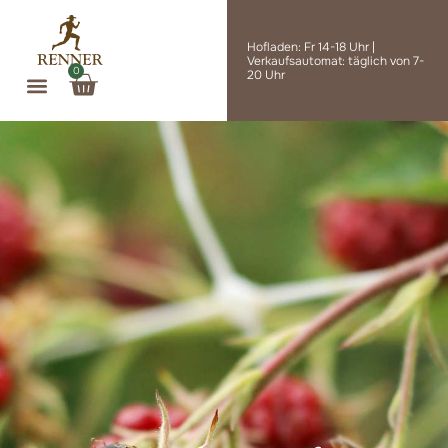
Zum
Inhalt
Hofladen: Fr 14-18 Uhr |
springen
Verkaufsautomat: täglich von 7-
0
Warenkorb
20 Uhr