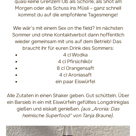
quasi keine Grenzen! Ob als Schorle, als Shot am
Morgen oder als Schuss ins Müsli – ganz schnell
kommst du auf die empfohlene Tagesmenge!
Wie wär‘s mit einem Sex on the field? Im nächsten
Sommer und ohne Kontaktverbot dann hoffentlich
wieder gemeinsam mit uns auf dem Betrieb! Das
braucht ihr für euren Drink des Sommers:
4 cl Wodka
4 cl Pfirsichlikör
8 cl Orangensaft
4 cl Aroniasaft
ein paar Eiswürfel
Alle Zutaten in einen Shaker geben. Gut schütteln. Über
ein Barsieb in ein mit Eiswürfeln gefülltes Longdrinkglas
gießen und eiskalt genießen.
(aus „Aronia: Das
heimische Superfood“ von Tanja Braune).