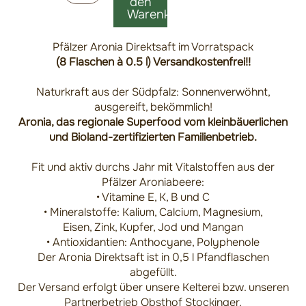
den
Vorratspack
Warenkorb
Menge
Pfälzer Aronia Direktsaft im Vorratspack
(8 Flaschen à 0.5 l)
Versandkostenfrei!!
Naturkraft aus der Südpfalz: Sonnenverwöhnt,
ausgereift, bekömmlich!
Aronia, das regionale Superfood vom kleinbäuerlichen
und Bioland-zertifizierten Familienbetrieb.
Fit und aktiv durchs Jahr mit Vitalstoffen aus der
Pfälzer Aroniabeere:
• Vitamine E, K, B und C
• Mineralstoffe: Kalium, Calcium, Magnesium,
Eisen, Zink, Kupfer, Jod und Mangan
• Antioxidantien: Anthocyane, Polyphenole
Der Aronia Direktsaft ist in 0,5 l Pfandflaschen
abgefüllt.
Der Versand erfolgt über unsere Kelterei bzw. unseren
Partnerbetrieb Obsthof Stockinger.