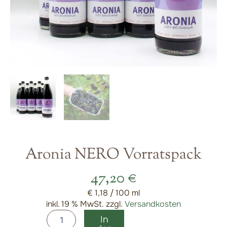
Aronia NERO Vorratspack
47,20
€
€
1,18
/
100
ml
inkl. 19 % MwSt.
zzgl.
Versandkosten
Aronia
Alternative:
In
NERO