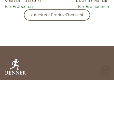
VORHERIGES PRODUKT
NÄCHSTES PRODUKT
Bio-Erdbeeren
Bio-Brombeeren
zurück zur Produktübersicht
BIO RENNER, BÖBINGEN
Ökologischer Anbau in der Südpfalz
Telefon: 06327 960251
E-Mail: Info@bio-renner.de
Hauptstraße 50, 67482 Böbingen
ÖFFNUNGSZEITEN