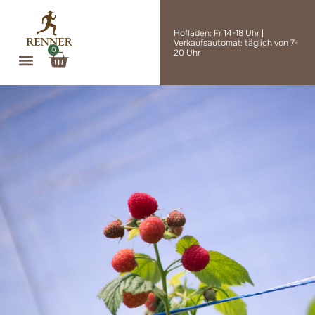
Zum
Inhalt
Hofladen: Fr 14-18 Uhr |
springen
Verkaufsautomat: täglich von 7-
0
Warenkorb
20 Uhr