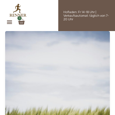
Zum
Inhalt
Hofladen: Fr 14-18 Uhr |
springen
Verkaufsautomat: täglich von 7-
0
Warenkorb
20 Uhr