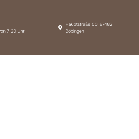
Hauptstraße 50, 67482
von 7-20 Uhr
Böbingen